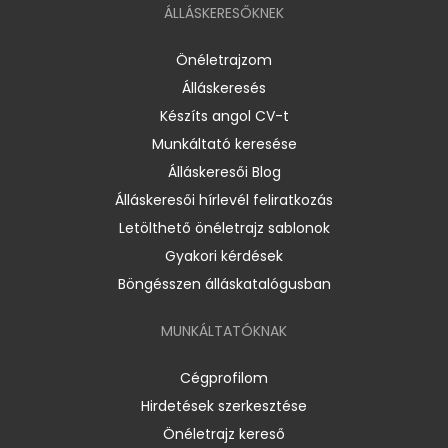
ÁLLÁSKERESŐKNEK
Önéletrajzom
Álláskeresés
Készíts angol CV-t
Munkáltató keresése
Álláskeresői Blog
Álláskeresői hírlevél feliratkozás
Letölthető önéletrajz sablonok
Gyakori kérdések
Böngésszen álláskatalógusban
MUNKÁLTATÓKNAK
Cégprofilom
Hirdetések szerkesztése
Önéletrajz kereső