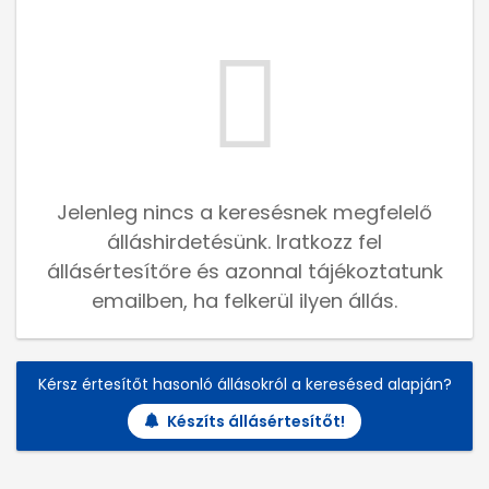
Jelenleg nincs a keresésnek megfelelő
álláshirdetésünk. Iratkozz fel
állásértesítőre és azonnal tájékoztatunk
emailben, ha felkerül ilyen állás.
Kérsz értesítőt hasonló állásokról a keresésed alapján?
Készíts állásértesítőt!