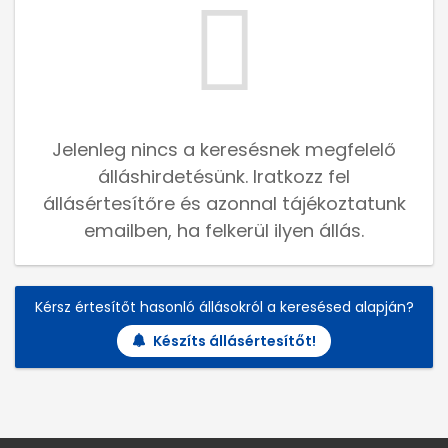
Jelenleg nincs a keresésnek megfelelő
álláshirdetésünk. Iratkozz fel
állásértesítőre és azonnal tájékoztatunk
emailben, ha felkerül ilyen állás.
Kérsz értesítőt hasonló állásokról a keresésed alapján?
Készíts állásértesítőt!