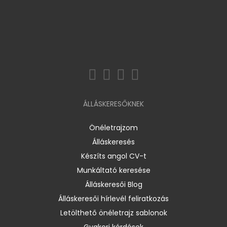
ÁLLÁSKERESŐKNEK
Önéletrajzom
Álláskeresés
Készíts angol CV-t
Munkáltató keresése
Álláskeresői Blog
Álláskeresői hírlevél feliratkozás
Letölthető önéletrajz sablonok
Gyakori kérdések