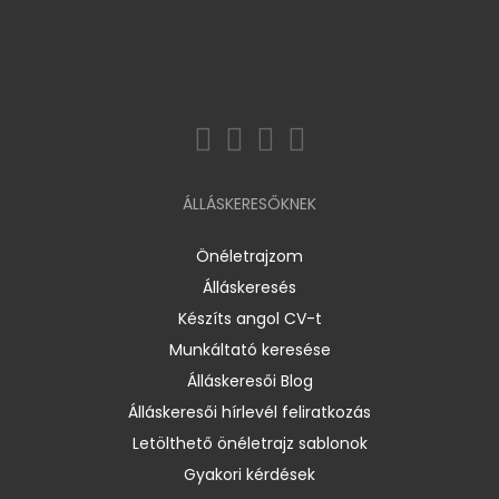
ÁLLÁSKERESŐKNEK
Önéletrajzom
Álláskeresés
Készíts angol CV-t
Munkáltató keresése
Álláskeresői Blog
Álláskeresői hírlevél feliratkozás
Letölthető önéletrajz sablonok
Gyakori kérdések