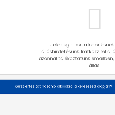
Jelenleg nincs a keresésnek
álláshirdetésünk. Iratkozz fel ál
azonnal tájékoztatunk emailben, h
állás.
Kérsz értesítőt hasonló állásokról a keresésed alapján?