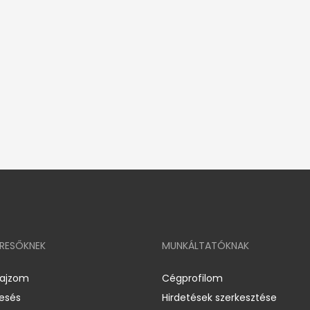
ERESŐKNEK
MUNKÁLTATÓKNAK
rajzom
Cégprofilom
resés
Hirdetések szerkesztése