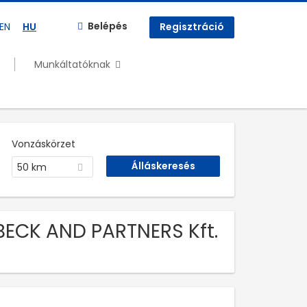
Belépés
EN
HU
Regisztráció
Munkáltatóknak
Vonzáskörzet
50 km
BECK AND PARTNERS Kft.