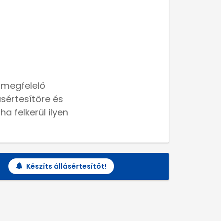
 megfelelő
lásértesítőre és
a felkerül ilyen
Készíts állásértesítőt!