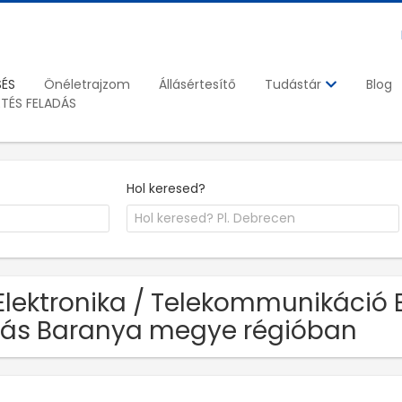
SÉS
Önéletrajzom
Állásértesítő
Blog
Tudástár
ETÉS FELADÁS
Hol keresed?
Elektronika / Telekommunikáció 
lás Baranya megye régióban