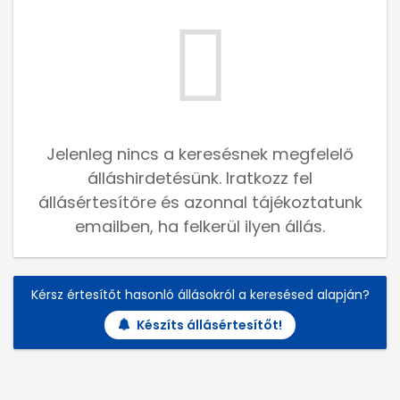
Jelenleg nincs a keresésnek megfelelő
álláshirdetésünk. Iratkozz fel
állásértesítőre és azonnal tájékoztatunk
emailben, ha felkerül ilyen állás.
Kérsz értesítőt hasonló állásokról a keresésed alapján?
Készíts állásértesítőt!