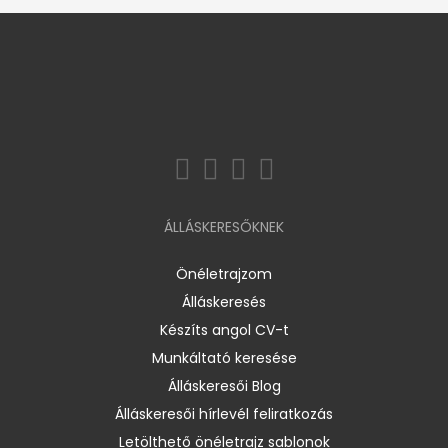
ÁLLÁSKERESŐKNEK
Önéletrajzom
Álláskeresés
Készíts angol CV-t
Munkáltató keresése
Álláskeresői Blog
Álláskeresői hírlevél feliratkozás
Letölthető önéletrajz sablonok