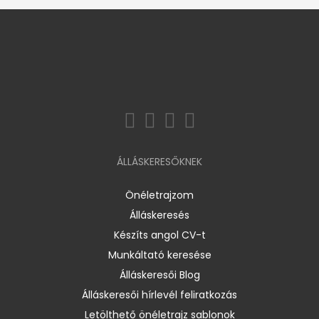
ÁLLÁSKERESŐKNEK
Önéletrajzom
Álláskeresés
Készíts angol CV-t
Munkáltató keresése
Álláskeresői Blog
Álláskeresői hírlevél feliratkozás
Letölthető önéletrajz sablonok