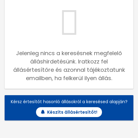
Jelenleg nincs a keresésnek megfelelő
álláshirdetésünk. Iratkozz fel
állásértesítőre és azonnal tájékoztatunk
emailben, ha felkerül ilyen állás.
Kérsz értesítőt hasonló állásokról a keresésed alapján?
Készíts állásértesítőt!