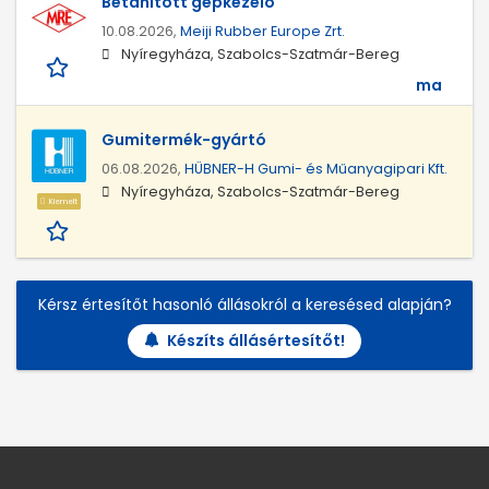
Betanított gépkezelő
10.08.2026,
Meiji Rubber Europe Zrt.
Nyíregyháza, Szabolcs-Szatmár-Bereg
ma
Gumitermék-gyártó
06.08.2026,
HÜBNER-H Gumi- és Műanyagipari Kft.
Nyíregyháza, Szabolcs-Szatmár-Bereg
Kiemelt
Kérsz értesítőt hasonló állásokról a keresésed alapján?
Készíts állásértesítőt!