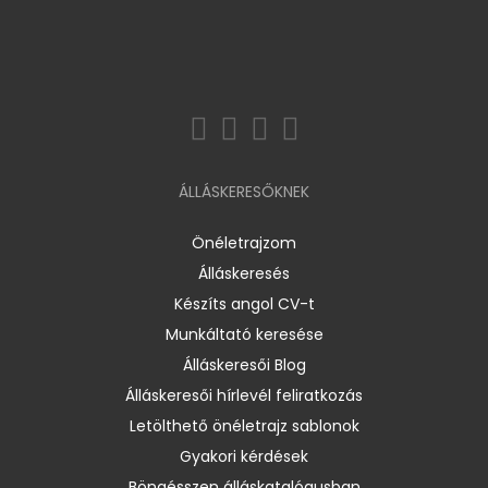
ÁLLÁSKERESŐKNEK
Önéletrajzom
Álláskeresés
Készíts angol CV-t
Munkáltató keresése
Álláskeresői Blog
Álláskeresői hírlevél feliratkozás
Letölthető önéletrajz sablonok
Gyakori kérdések
Böngésszen álláskatalógusban