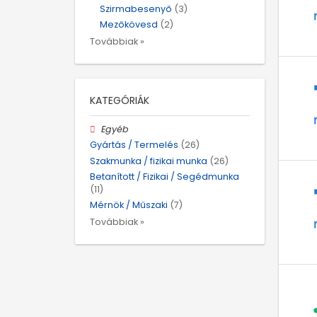
Szirmabesenyő
(3)
Mezőkövesd
(2)
Továbbiak »
KATEGÓRIÁK
Egyéb
Gyártás / Termelés
(26)
Szakmunka / fizikai munka
(26)
Betanított / Fizikai / Segédmunka
(11)
Mérnök / Műszaki
(7)
Továbbiak »