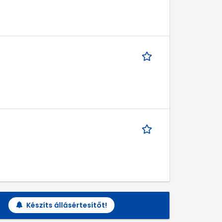
Készíts állásértesítőt!