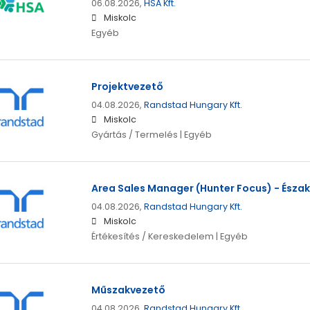
06.08.2026,
HSA Kft.
Miskolc
Egyéb
Projektvezető
04.08.2026,
Randstad Hungary Kft.
Miskolc
Gyártás / Termelés | Egyéb
Area Sales Manager (Hunter Focus) - Ész
04.08.2026,
Randstad Hungary Kft.
Miskolc
Értékesítés / Kereskedelem | Egyéb
Műszakvezető
04.08.2026,
Randstad Hungary Kft.