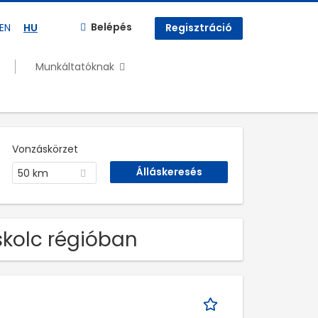
Belépés
EN
HU
Regisztráció
Munkáltatóknak
Vonzáskörzet
50 km
skolc régióban