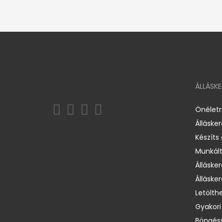
ÁLLÁSK
Önélet
Álláske
Készíts
Munkált
Állásker
Állásker
Letölth
Gyakori
Böngéss