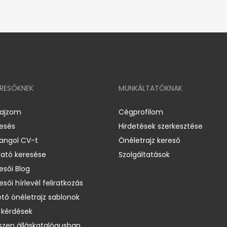
ERESŐKNEK
MUNKÁLTATÓKNAK
rajzom
Cégprofilom
resés
Hirdetések szerkesztése
 angol CV-t
Önéletrajz kereső
ató keresése
Szolgáltatások
esői Blog
esői hírlevél feliratkozás
ető önéletrajz sablonok
 kérdések
zen álláskatalógusban