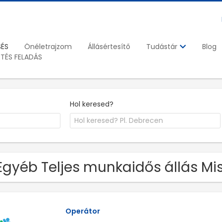
SÉS
Önéletrajzom
Állásértesítő
Blog
Tudástár
ETÉS FELADÁS
Hol keresed?
Egyéb Teljes munkaidős állás Mi
Operátor