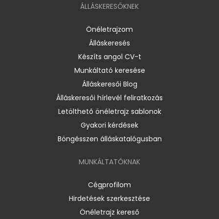
ÁLLÁSKERESŐKNEK
Önéletrajzom
Álláskeresés
Készíts angol CV-t
Munkáltató keresése
Álláskeresői Blog
Álláskeresői hírlevél feliratkozás
Letölthető önéletrajz sablonok
Gyakori kérdések
Böngésszen álláskatalógusban
MUNKÁLTATÓKNAK
Cégprofilom
Hirdetések szerkesztése
Önéletrajz kereső