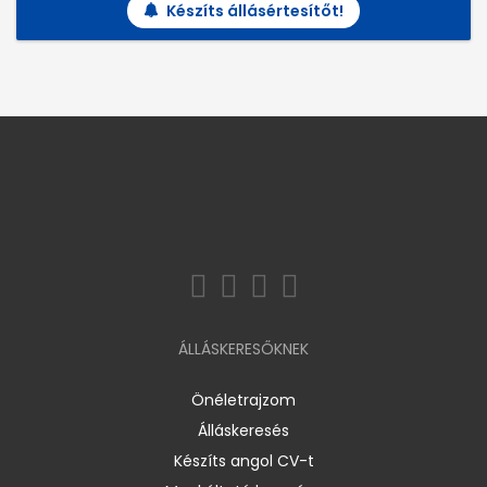
Készíts állásértesítőt!
ÁLLÁSKERESŐKNEK
Önéletrajzom
Álláskeresés
Készíts angol CV-t