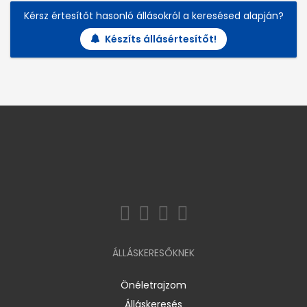
Kérsz értesítőt hasonló állásokról a keresésed alapján?
Készíts állásértesítőt!
ÁLLÁSKERESŐKNEK
Önéletrajzom
Álláskeresés