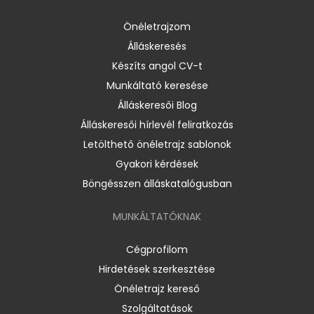
Önéletrajzom
Álláskeresés
Készíts angol CV-t
Munkáltató keresése
Álláskeresői Blog
Álláskeresői hírlevél feliratkozás
Letölthető önéletrajz sablonok
Gyakori kérdések
Böngésszen álláskatalógusban
MUNKÁLTATÓKNAK
Cégprofilom
Hirdetések szerkesztése
Önéletrajz kereső
Szolgáltatások