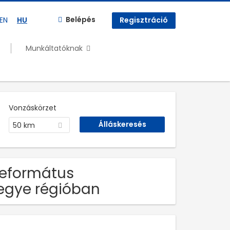
Belépés
EN
HU
Regisztráció
Munkáltatóknak
Vonzáskörzet
50 km
 Református
egye régióban