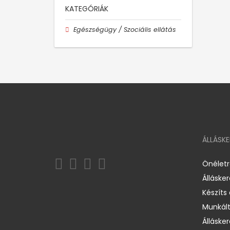
KATEGÓRIÁK
Egészségügy / Szociális ellátás
ÁLLÁSK
Önélet
Álláske
Készíts
Munkált
Állásker