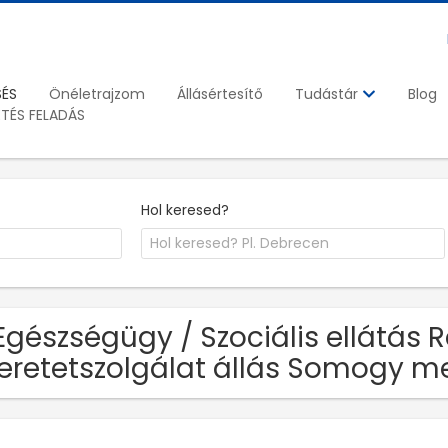
SÉS
Önéletrajzom
Állásértesítő
Blog
Tudástár
ETÉS FELADÁS
Hol keresed?
Egészségügy / Szociális ellátás
eretetszolgálat állás Somogy m