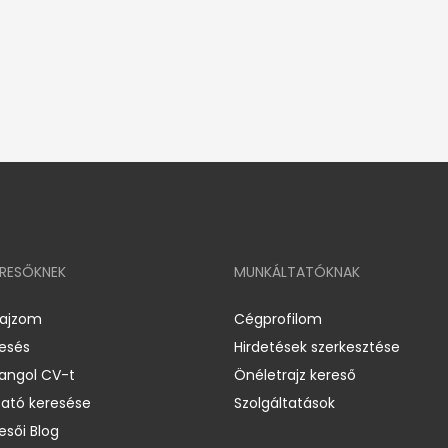
ERESŐKNEK
MUNKÁLTATÓKNAK
rajzom
Cégprofilom
resés
Hirdetések szerkesztése
 angol CV-t
Önéletrajz kereső
ató keresése
Szolgáltatások
esői Blog