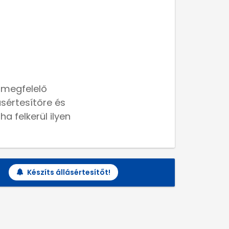
 megfelelő
lásértesítőre és
a felkerül ilyen
Készíts állásértesítőt!