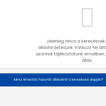
Jelenleg nincs a keresésnek
álláshirdetésünk. Iratkozz fel ál
azonnal tájékoztatunk emailben, h
állás.
Kérsz értesítőt hasonló állásokról a keresésed alapján?