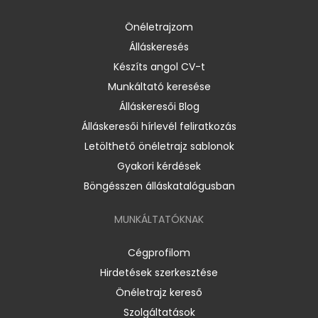
Önéletrajzom
Álláskeresés
Készíts angol CV-t
Munkáltató keresése
Álláskeresői Blog
Álláskeresői hírlevél feliratkozás
Letölthető önéletrajz sablonok
Gyakori kérdések
Böngésszen álláskatalógusban
MUNKÁLTATÓKNAK
Cégprofilom
Hirdetések szerkesztése
Önéletrajz kereső
Szolgáltatások