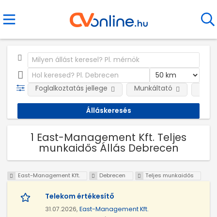
Foglalkoztatás jellege
Munkáltató
Telep
1 East-Management Kft. Teljes
munkaidős Állás Debrecen
East-Management Kft.
Debrecen
Teljes munkaidős
Telekom értékesítő
31.07.2026,
East-Management Kft.