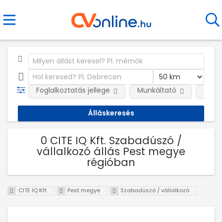
Foglalkoztatás jellege
Munkáltató
Telep
0 CITE IQ Kft. Szabadúszó /
vállalkozó állás Pest megye
régióban
CITE IQ Kft.
Pest megye
Szabadúszó / vállalkozó