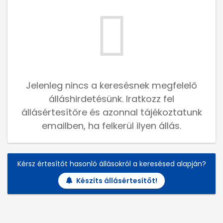
Jelenleg nincs a keresésnek megfelelő
álláshirdetésünk. Iratkozz fel
állásértesítőre és azonnal tájékoztatunk
emailben, ha felkerül ilyen állás.
Kérsz értesítőt hasonló állásokról a keresésed alapján?
Készíts állásértesítőt!