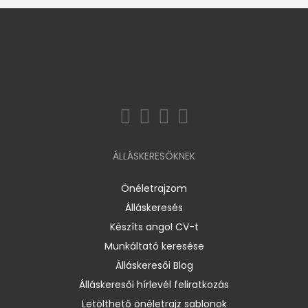
ÁLLÁSKERESŐKNEK
Önéletrajzom
Álláskeresés
Készíts angol CV-t
Munkáltató keresése
Álláskeresői Blog
Álláskeresői hírlevél feliratkozás
Letölthető önéletrajz sablonok