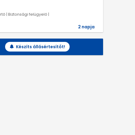
tő | Biztonsági felügyelő |
2 napja
Készíts állásértesítőt!