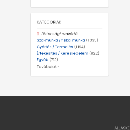
KATEGÓRIÁK
Biztonsági szakértő
Szakmunka / fizikai munka
(1 335)
Gyártás / Termelés
(1 194)
Értékesítés / Kereskedelem
(922)
Egyéb
(712)
Továbbiak »
ÁLLÁSK