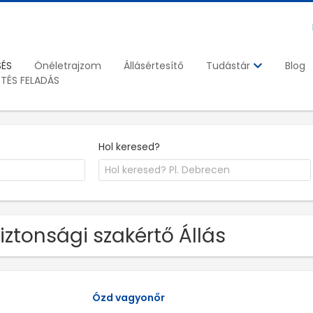
SÉS
Önéletrajzom
Állásértesítő
Blog
Tudástár
ETÉS FELADÁS
Hol keresed?
Biztonsági szakértő Állás
Ózd vagyonőr