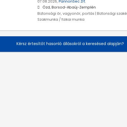
07.08.2026,
PannonSec Zrt.
Ózd, Borsod-Abaúj-Zemplén
Biztonsági őr, vagyonőr, portás | Biztonsági szakér
Szakmunka / fizikai munka
Kérsz értesítőt hasonló állásokról a keresésed alapján?