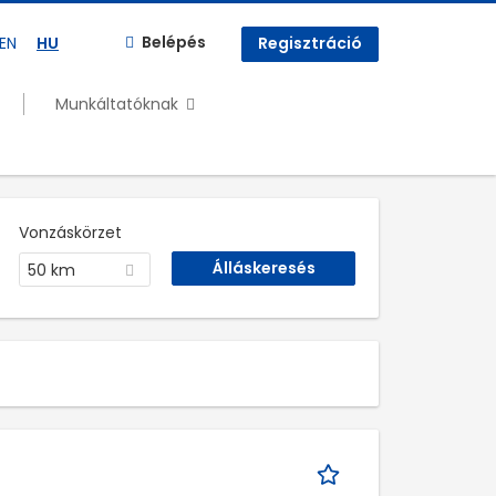
Belépés
EN
HU
Regisztráció
Munkáltatóknak
Vonzáskörzet
50 km