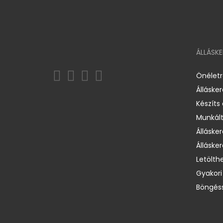
ÁLLÁSK
Önélet
Álláske
Készíts
Munkált
Állásker
Állásker
Letölth
Gyakori
Böngéss