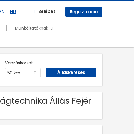
Belépés
EN
HU
Regisztráció
Munkáltatóknak
Vonzáskörzet
50 km
ágtechnika Állás Fejér