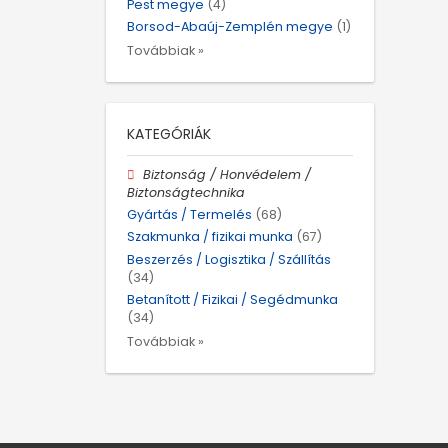
Pest megye
(4)
Borsod-Abaúj-Zemplén megye
(1)
Továbbiak »
KATEGÓRIÁK
Biztonság / Honvédelem /
Biztonságtechnika
Gyártás / Termelés
(68)
Szakmunka / fizikai munka
(67)
Beszerzés / Logisztika / Szállítás
(34)
Betanított / Fizikai / Segédmunka
(34)
Továbbiak »