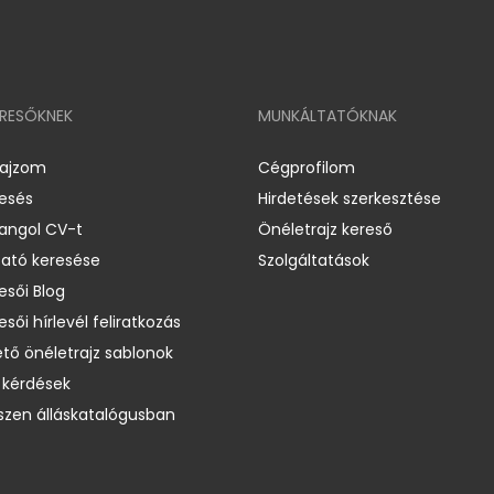
ERESŐKNEK
MUNKÁLTATÓKNAK
rajzom
Cégprofilom
resés
Hirdetések szerkesztése
 angol CV-t
Önéletrajz kereső
ató keresése
Szolgáltatások
esői Blog
esői hírlevél feliratkozás
ető önéletrajz sablonok
 kérdések
zen álláskatalógusban