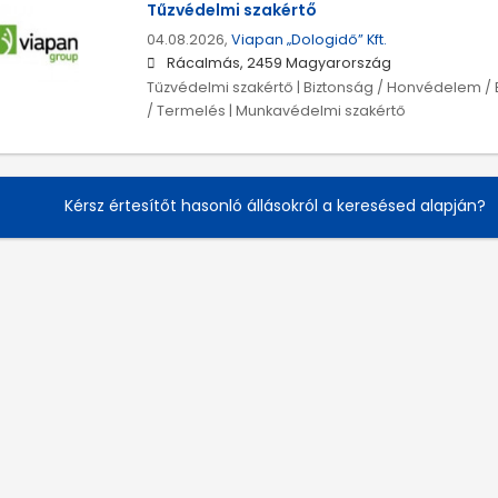
Tűzvédelmi szakértő
04.08.2026,
Viapan „Dologidő” Kft.
Rácalmás, 2459 Magyarország
Tűzvédelmi szakértő | Biztonság / Honvédelem / 
/ Termelés | Munkavédelmi szakértő
Kérsz értesítőt hasonló állásokról a keresésed alapján?