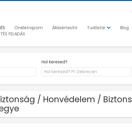
SÉS
Önéletrajzom
Állásértesítő
Blog
Tudástár
ETÉS FELADÁS
Hol keresed?
Biztonság / Honvédelem / Biztons
egye