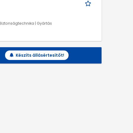
Biztonságtechnika | Gyártás
Készíts állásértesítőt!