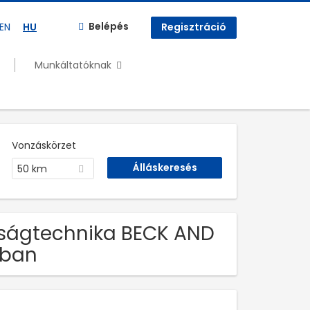
Belépés
EN
HU
Regisztráció
Munkáltatóknak
Vonzáskörzet
50 km
nságtechnika BECK AND
óban