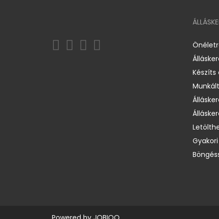
ÁLLÁSK
Önélet
Álláske
Készíts
Munkált
Állásker
Állásker
Letölth
Gyakori
Böngéss
Powered by
JOBIQO