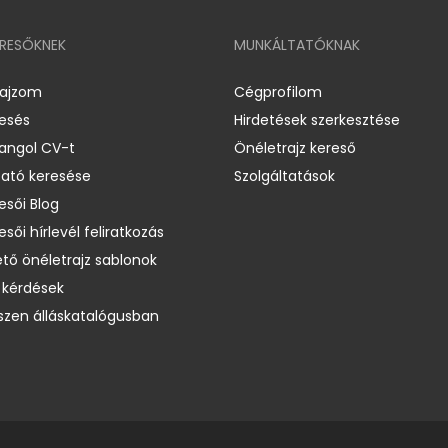
ERESŐKNEK
MUNKÁLTATÓKNAK
rajzom
Cégprofilom
resés
Hirdetések szerkesztése
 angol CV-t
Önéletrajz kereső
ató keresése
Szolgáltatások
esői Blog
esői hírlevél feliratkozás
ető önéletrajz sablonok
 kérdések
zen álláskatalógusban