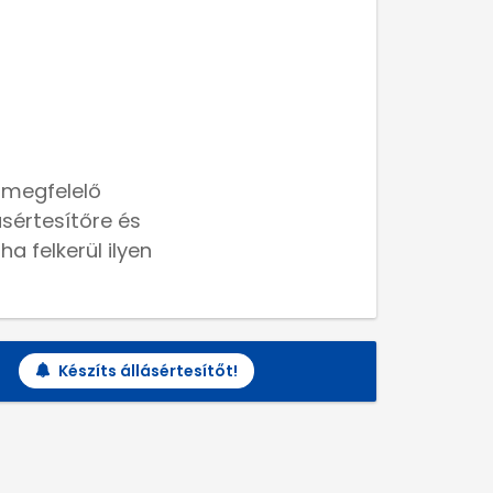
 megfelelő
lásértesítőre és
a felkerül ilyen
Készíts állásértesítőt!