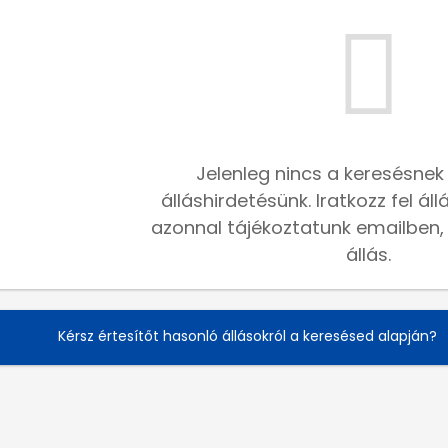
Jelenleg nincs a keresésnek
álláshirdetésünk. Iratkozz fel ál
azonnal tájékoztatunk emailben, h
állás.
Kérsz értesítőt hasonló állásokról a keresésed alapján?