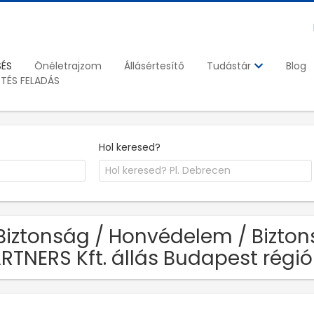
SÉS
Önéletrajzom
Állásértesítő
Blog
Tudástár
ETÉS FELADÁS
Hol keresed?
Biztonság / Honvédelem / Bizto
RTNERS Kft. állás Budapest régi