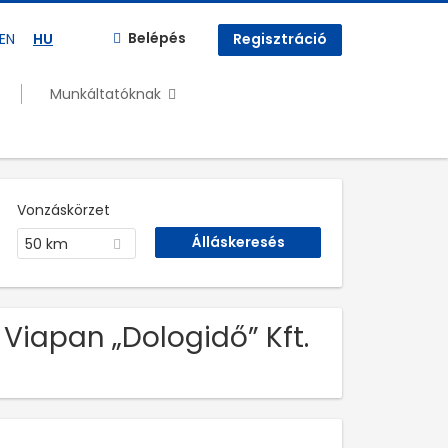
Belépés
EN
HU
Regisztráció
Munkáltatóknak
Vonzáskörzet
50 km
 Viapan „Dologidő” Kft.