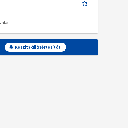
munka
Készíts állásértesítőt!