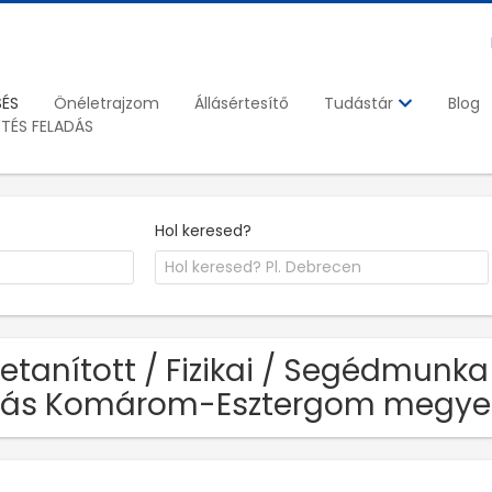
SÉS
Önéletrajzom
Állásértesítő
Blog
Tudástár
ETÉS FELADÁS
Hol keresed?
Betanított / Fizikai / Segédmunka
llás Komárom-Esztergom megye