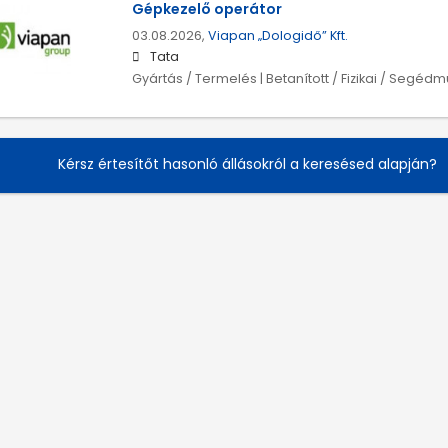
Gépkezelő operátor
03.08.2026,
Viapan „Dologidő” Kft.
Tata
Gyártás / Termelés | Betanított / Fizikai / Segéd
Kérsz értesítőt hasonló állásokról a keresésed alapján?