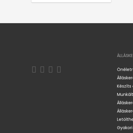
ÁLLÁSK
Önélet
Álláske
Készíts
Munkált
Állásker
Állásker
Letölth
Gyakori