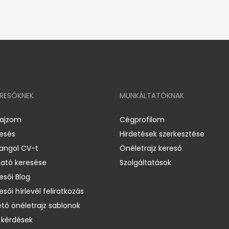
ERESŐKNEK
MUNKÁLTATÓKNAK
rajzom
Cégprofilom
resés
Hirdetések szerkesztése
 angol CV-t
Önéletrajz kereső
ató keresése
Szolgáltatások
esői Blog
esői hírlevél feliratkozás
ető önéletrajz sablonok
 kérdések