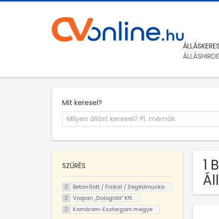
ÁLLÁSKERE
ÁLLÁSHIRD
Mit keresel?
1 
SZŰRÉS
Á
Betanított / Fizikai / Segédmunka
Viapan „Dologidő” Kft.
Komárom-Esztergom megye