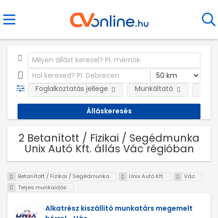
Foglalkoztatás jellege
Munkáltató
Telep
2 Betanított / Fizikai / Segédmunka
Unix Autó Kft. állás Vác régióban
Betanított / Fizikai / Segédmunka
Unix Autó Kft.
Vác
Teljes munkaidős
Alkatrész kiszállító munkatárs megemelt