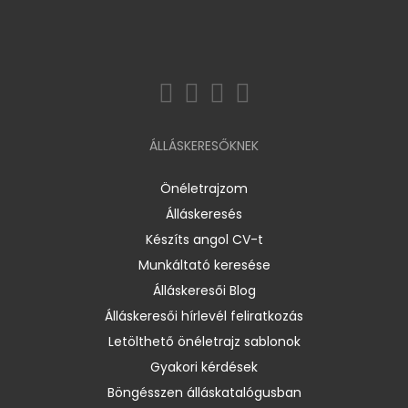
ÁLLÁSKERESŐKNEK
Önéletrajzom
Álláskeresés
Készíts angol CV-t
Munkáltató keresése
Álláskeresői Blog
Álláskeresői hírlevél feliratkozás
Letölthető önéletrajz sablonok
Gyakori kérdések
Böngésszen álláskatalógusban