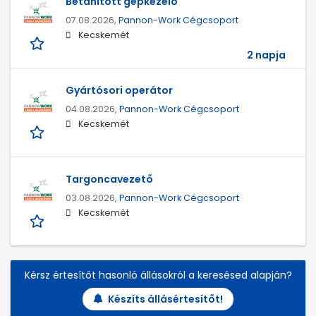
Betanított gépkezelő
07.08.2026,
Pannon-Work Cégcsoport
Kecskemét
2 napja
Gyártósori operátor
04.08.2026,
Pannon-Work Cégcsoport
Kecskemét
Targoncavezető
03.08.2026,
Pannon-Work Cégcsoport
Kecskemét
Kérsz értesítőt hasonló állásokról a keresésed alapján?
Készíts állásértesítőt!