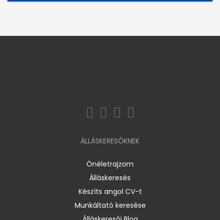
ÁLLÁSKERESŐKNEK
Önéletrajzom
Álláskeresés
Készíts angol CV-t
Munkáltató keresése
Álláskeresői Blog