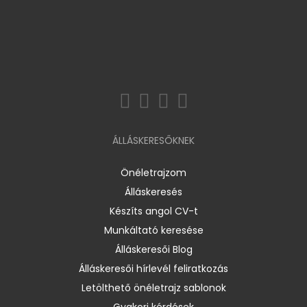
ÁLLÁSKERESŐKNEK
Önéletrajzom
Álláskeresés
Készíts angol CV-t
Munkáltató keresése
Álláskeresői Blog
Álláskeresői hírlevél feliratkozás
Letölthető önéletrajz sablonok
Gyakori kérdések