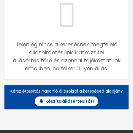
Jelenleg nincs a keresésnek megfelelő
álláshirdetésünk. Iratkozz fel
állásértesítőre és azonnal tájékoztatunk
emailben, ha felkerül ilyen állás.
Kérsz értesítőt hasonló állásokról a keresésed alapján?
Készíts állásértesítőt!