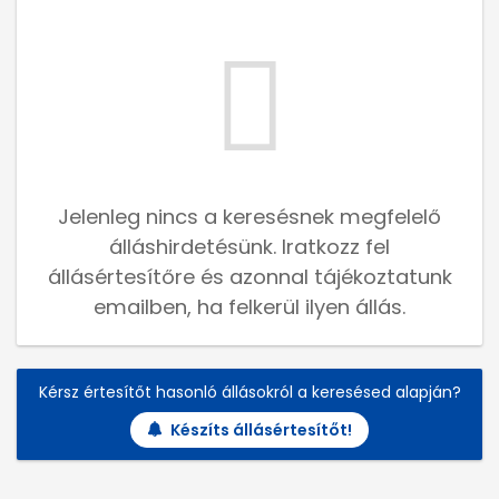
Jelenleg nincs a keresésnek megfelelő
álláshirdetésünk. Iratkozz fel
állásértesítőre és azonnal tájékoztatunk
emailben, ha felkerül ilyen állás.
Kérsz értesítőt hasonló állásokról a keresésed alapján?
Készíts állásértesítőt!