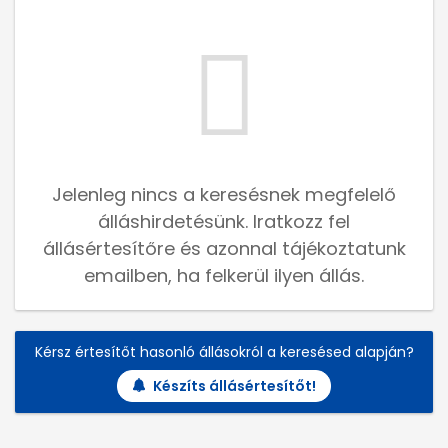
Jelenleg nincs a keresésnek megfelelő
álláshirdetésünk. Iratkozz fel
állásértesítőre és azonnal tájékoztatunk
emailben, ha felkerül ilyen állás.
Kérsz értesítőt hasonló állásokról a keresésed alapján?
Készíts állásértesítőt!