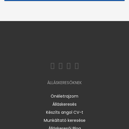
ÁLLÁSKERESŐKNEK
Önéletrajzom
Álláskeresés
Készíts angol CV-t
Munkáltató keresése
Álláskeresői Blog