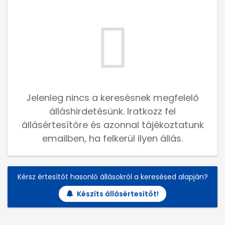
Jelenleg nincs a keresésnek megfelelő
álláshirdetésünk. Iratkozz fel
állásértesítőre és azonnal tájékoztatunk
emailben, ha felkerül ilyen állás.
Kérsz értesítőt hasonló állásokról a keresésed alapján?
Készíts állásértesítőt!