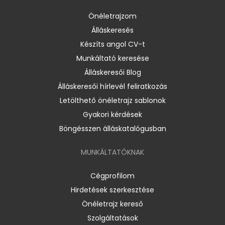
Önéletrajzom
Álláskeresés
Készíts angol CV-t
Munkáltató keresése
Álláskeresői Blog
Álláskeresői hírlevél feliratkozás
Letölthető önéletrajz sablonok
Gyakori kérdések
Böngésszen álláskatalógusban
MUNKÁLTATÓKNAK
Cégprofilom
Hirdetések szerkesztése
Önéletrajz kereső
Szolgáltatások