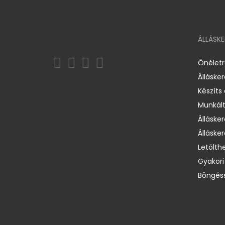
ÁLLÁSK
Önélet
Álláske
Készíts
Munkált
Állásker
Állásker
Letölth
Gyakori
Böngéss