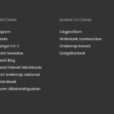
ERESŐKNEK
MUNKÁLTATÓKNAK
rajzom
Cégprofilom
resés
Hirdetések szerkesztése
 angol CV-t
Önéletrajz kereső
ató keresése
Szolgáltatások
esői Blog
esői hírlevél feliratkozás
ető önéletrajz sablonok
 kérdések
zen álláskatalógusban