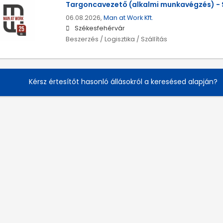
Targoncavezető (alkalmi munkavégzés) - 
06.08.2026,
Man at Work Kft.
Székesfehérvár
Beszerzés / Logisztika / Szállítás
Kérsz értesítőt hasonló állásokról a keresésed alapján?