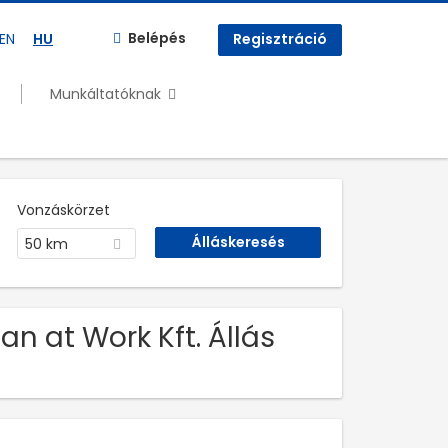
Belépés
EN
HU
Regisztráció
Munkáltatóknak
Vonzáskörzet
50 km
Man at Work Kft. Állás