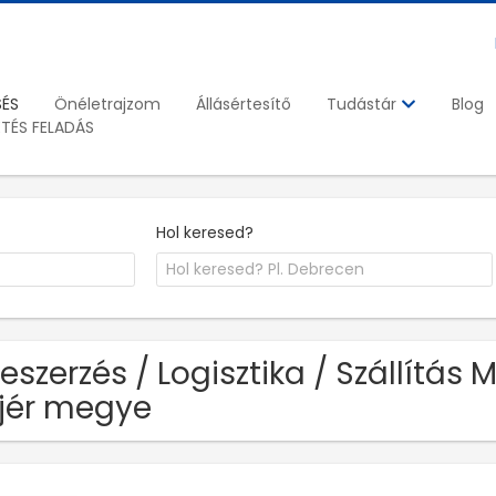
SÉS
Önéletrajzom
Állásértesítő
Blog
Tudástár
ETÉS FELADÁS
Hol keresed?
Beszerzés / Logisztika / Szállítás 
jér megye