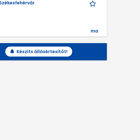
Székesfehérvár
ma
Készíts állásértesítőt!