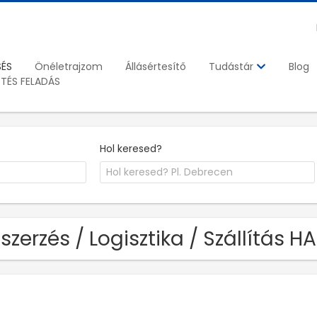
SÉS
Önéletrajzom
Állásértesítő
Blog
Tudástár
ETÉS FELADÁS
Hol keresed?
szerzés / Logisztika / Szállítás HAB