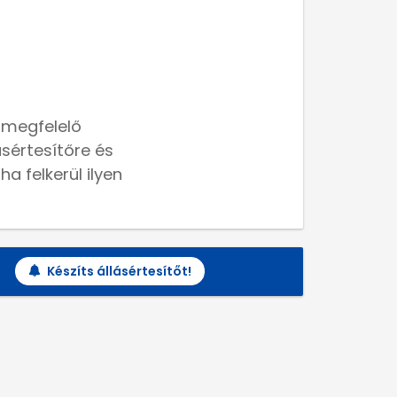
 megfelelő
lásértesítőre és
a felkerül ilyen
Készíts állásértesítőt!