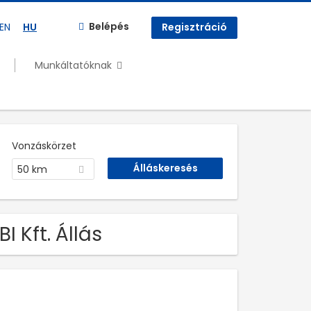
Belépés
EN
HU
Regisztráció
Munkáltatóknak
Vonzáskörzet
50 km
I Kft. Állás