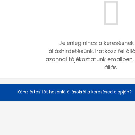
Jelenleg nincs a keresésnek
álláshirdetésünk. Iratkozz fel ál
azonnal tájékoztatunk emailben, h
állás.
Kérsz értesítőt hasonló állásokról a keresésed alapján?