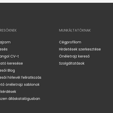
ERESŐKNEK
MUNKÁLTATÓKNAK
rajzom
Cégprofilom
resés
Hirdetések szerkesztése
 angol CV-t
Önéletrajz kereső
ató keresése
Szolgáltatások
esői Blog
esői hírlevél feliratkozás
ető önéletrajz sablonok
 kérdések
zen álláskatalógusban