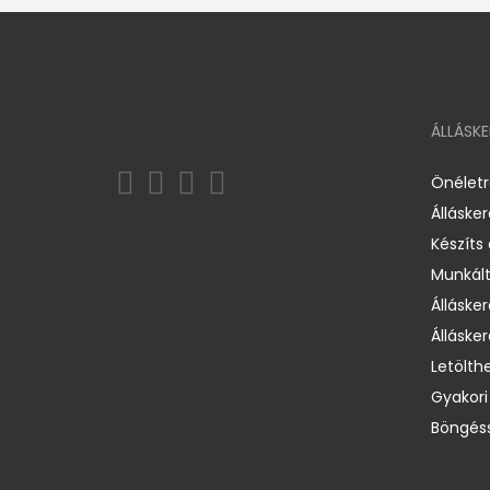
ÁLLÁSK
Önélet
Álláske
Készíts
Munkált
Állásker
Állásker
Letölth
Gyakori
Böngéss