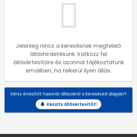
Jelenleg nincs a keresésnek megfelelő
álláshirdetésünk. Iratkozz fel
állásértesítőre és azonnal tájékoztatunk
emailben, ha felkerül ilyen állás.
Kérsz értesítőt hasonló állásokról a keresésed alapján?
Készíts állásértesítőt!