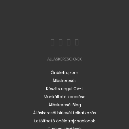
ÁLLÁSKERESŐKNEK
Önéletrajzom
Álláskeresés
Készíts angol CV-t
Munkáltató keresése
Álláskeresői Blog
Álláskeresői hírlevél feliratkozás
Letölthető önéletrajz sablonok
Gyakori kérdések