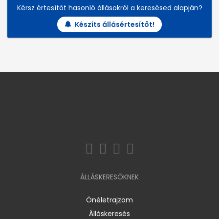
Kérsz értesítőt hasonló állásokról a keresésed alapján?
Készíts állásértesítőt!
ÁLLÁSKERESŐKNEK
Önéletrajzom
Álláskeresés