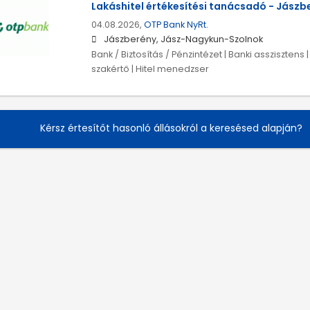
Lakáshitel értékesítési tanácsadó - Jászb
04.08.2026,
OTP Bank NyRt.
Jászberény, Jász-Nagykun-Szolnok
Bank / Biztosítás / Pénzintézet | Banki asszisztens |
szakértő | Hitel menedzser
Kérsz értesítőt hasonló állásokról a keresésed alapján?