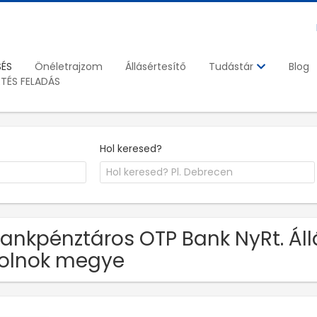
SÉS
Önéletrajzom
Állásértesítő
Blog
Tudástár
ETÉS FELADÁS
Hol keresed?
Bankpénztáros OTP Bank NyRt. Á
olnok megye