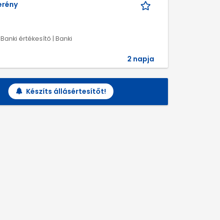
erény
 Banki értékesítő | Banki
2 napja
Készíts állásértesítőt!