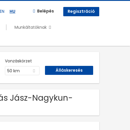
Belépés
EN
HU
Regisztráció
Munkáltatóknak
Vonzáskörzet
50 km
llás Jász-Nagykun-