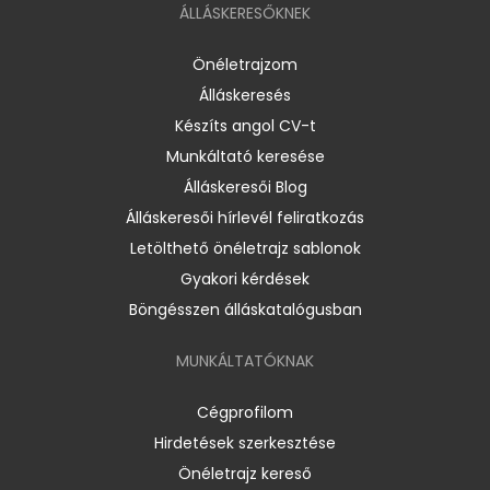
ÁLLÁSKERESŐKNEK
Önéletrajzom
Álláskeresés
Készíts angol CV-t
Munkáltató keresése
Álláskeresői Blog
Álláskeresői hírlevél feliratkozás
Letölthető önéletrajz sablonok
Gyakori kérdések
Böngésszen álláskatalógusban
MUNKÁLTATÓKNAK
Cégprofilom
Hirdetések szerkesztése
Önéletrajz kereső