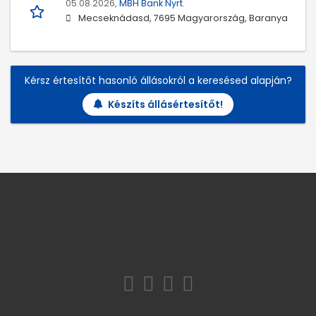
05.08.2026,
MBH Bank Nyrt.
Mecseknádasd, 7695 Magyarország, Baranya
Kérsz értesítőt hasonló állásokról a keresésed alapján?
Készíts állásértesítőt!