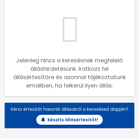
Jelenleg nincs a keresésnek megfelelő
álláshirdetésünk. Iratkozz fel
állásértesítőre és azonnal tájékoztatunk
emailben, ha felkerül ilyen állás.
Kérsz értesítőt hasonló állásokról a keresésed alapján?
Készíts állásértesítőt!