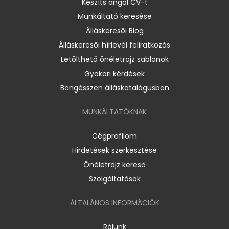
Készíts angol CV-t
Munkáltató keresése
Álláskeresői Blog
Álláskeresői hírlevél feliratkozás
Letölthető önéletrajz sablonok
Gyakori kérdések
Böngésszen álláskatalógusban
MUNKÁLTATÓKNAK
Cégprofilom
Hirdetések szerkesztése
Önéletrajz kereső
Szolgáltatások
ÁLTALÁNOS INFORMÁCIÓK
Rólunk