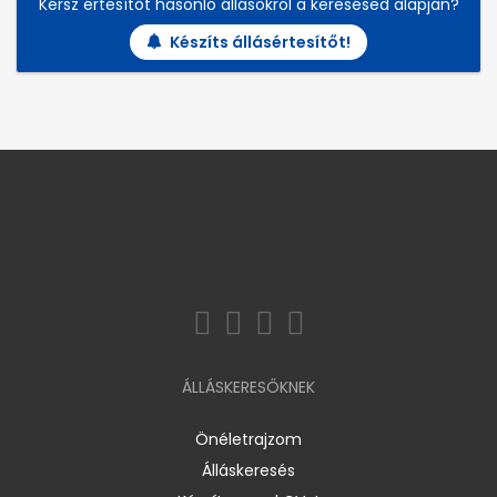
Kérsz értesítőt hasonló állásokról a keresésed alapján?
Készíts állásértesítőt!
ÁLLÁSKERESŐKNEK
Önéletrajzom
Álláskeresés