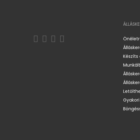
ÁLLÁSK
Önélet
Álláske
Készíts
Munkált
Állásker
Állásker
Letölth
Gyakori
Böngéss