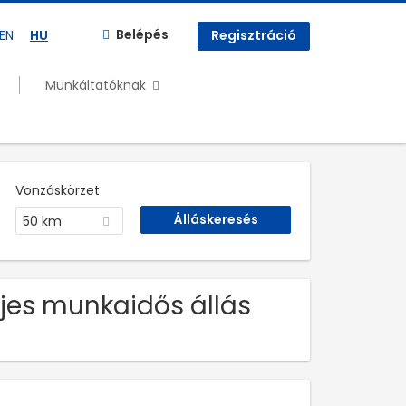
Belépés
EN
HU
Regisztráció
Munkáltatóknak
Vonzáskörzet
50 km
eljes munkaidős állás