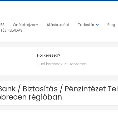
SÉS
Önéletrajzom
Állásértesítő
Blog
Tudástár
ETÉS FELADÁS
Hol keresed?
Bank / Biztosítás / Pénzintézet T
brecen régióban