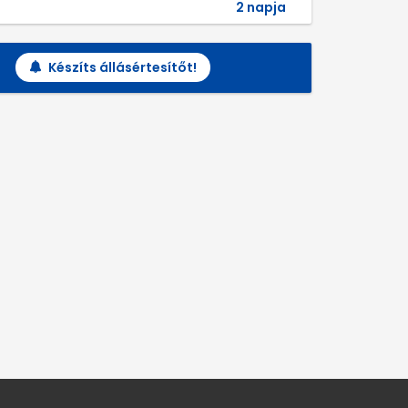
2 napja
Készíts állásértesítőt!