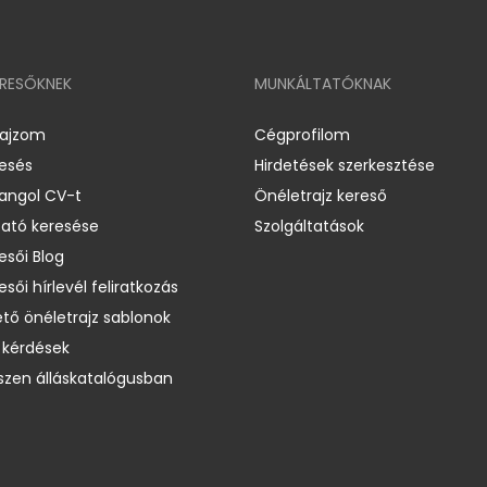
ERESŐKNEK
MUNKÁLTATÓKNAK
rajzom
Cégprofilom
resés
Hirdetések szerkesztése
 angol CV-t
Önéletrajz kereső
ató keresése
Szolgáltatások
esői Blog
esői hírlevél feliratkozás
ető önéletrajz sablonok
 kérdések
zen álláskatalógusban