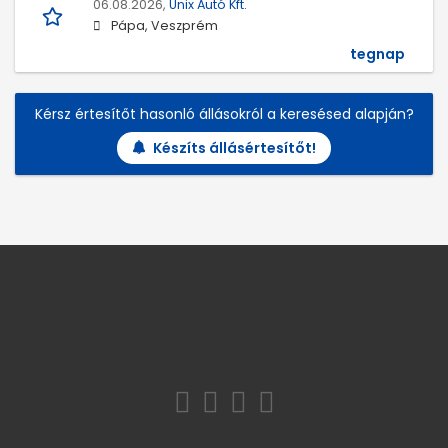
06.08.2026,
Unix Autó Kft.
Pápa, Veszprém
tegnap
Kérsz értesítőt hasonló állásokról a keresésed alapján?
Készíts állásértesítőt!