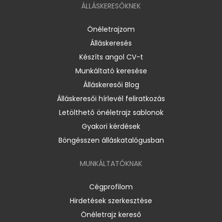
ÁLLÁSKERESŐKNEK
Önéletrajzom
Álláskeresés
Készíts angol CV-t
Munkáltató keresése
Álláskeresői Blog
Álláskeresői hírlevél feliratkozás
Letölthető önéletrajz sablonok
Gyakori kérdések
Böngésszen álláskatalógusban
MUNKÁLTATÓKNAK
Cégprofilom
Hirdetések szerkesztése
Önéletrajz kereső