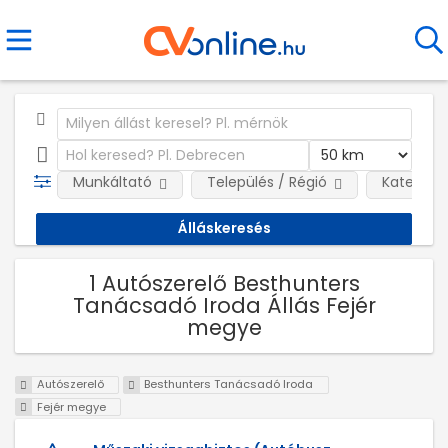
Munkáltató
Település / Régió
Kategóri
1 Autószerelő Besthunters
Tanácsadó Iroda Állás Fejér
megye
Autószerelő
Besthunters Tanácsadó Iroda
Fejér megye