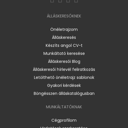
ÁLLÁSKERESŐKNEK
Önéletrajzom
Álláskeresés
Készíts angol CV-t
Munkáltató keresése
Álláskeresői Blog
Álláskeresői hírlevél feliratkozás
Letölthető önéletrajz sablonok
Gyakori kérdések
Böngésszen álláskatalógusban
MUNKÁLTATÓKNAK
Cégprofilom