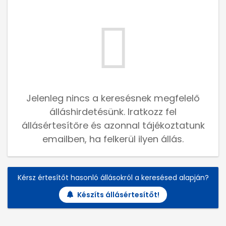
Jelenleg nincs a keresésnek megfelelő
álláshirdetésünk. Iratkozz fel
állásértesítőre és azonnal tájékoztatunk
emailben, ha felkerül ilyen állás.
Kérsz értesítőt hasonló állásokról a keresésed alapján?
Készíts állásértesítőt!