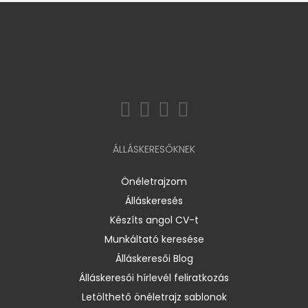
ÁLLÁSKERESŐKNEK
Önéletrajzom
Álláskeresés
Készíts angol CV-t
Munkáltató keresése
Álláskeresői Blog
Álláskeresői hírlevél feliratkozás
Letölthető önéletrajz sablonok