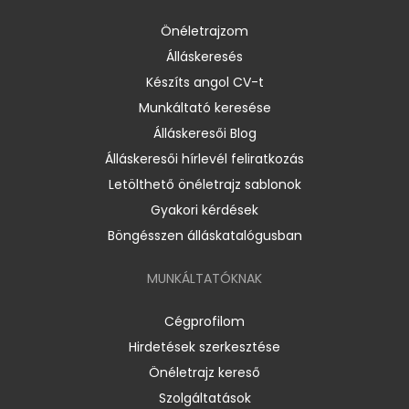
Önéletrajzom
Álláskeresés
Készíts angol CV-t
Munkáltató keresése
Álláskeresői Blog
Álláskeresői hírlevél feliratkozás
Letölthető önéletrajz sablonok
Gyakori kérdések
Böngésszen álláskatalógusban
MUNKÁLTATÓKNAK
Cégprofilom
Hirdetések szerkesztése
Önéletrajz kereső
Szolgáltatások