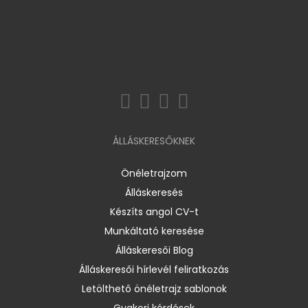
ÁLLÁSKERESŐKNEK
Önéletrajzom
Álláskeresés
Készíts angol CV-t
Munkáltató keresése
Álláskeresői Blog
Álláskeresői hírlevél feliratkozás
Letölthető önéletrajz sablonok
Gyakori kérdések