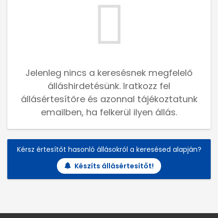
Jelenleg nincs a keresésnek megfelelő
álláshirdetésünk. Iratkozz fel
állásértesítőre és azonnal tájékoztatunk
emailben, ha felkerül ilyen állás.
Kérsz értesítőt hasonló állásokról a keresésed alapján?
Készíts állásértesítőt!