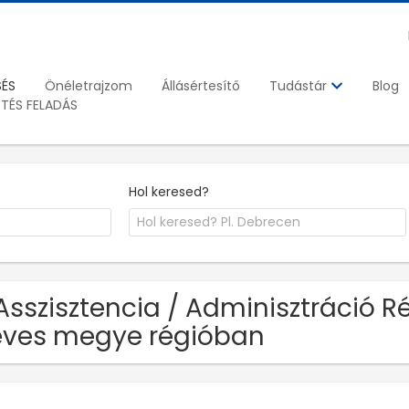
SÉS
Önéletrajzom
Állásértesítő
Blog
Tudástár
ETÉS FELADÁS
Hol keresed?
Asszisztencia / Adminisztráció 
ves megye régióban