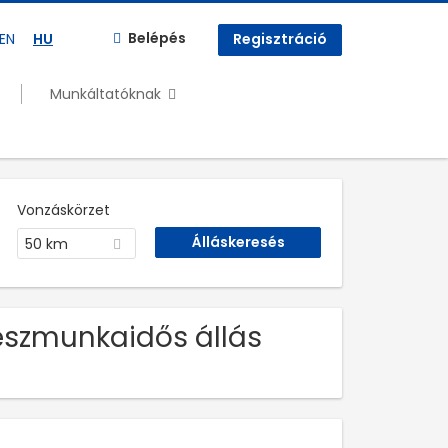
Belépés
EN
HU
Regisztráció
Munkáltatóknak
Vonzáskörzet
50 km
Részmunkaidős állás