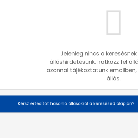
Jelenleg nincs a keresésnek
álláshirdetésünk. Iratkozz fel ál
azonnal tájékoztatunk emailben, h
állás.
Kérsz értesítőt hasonló állásokról a keresésed alapján?