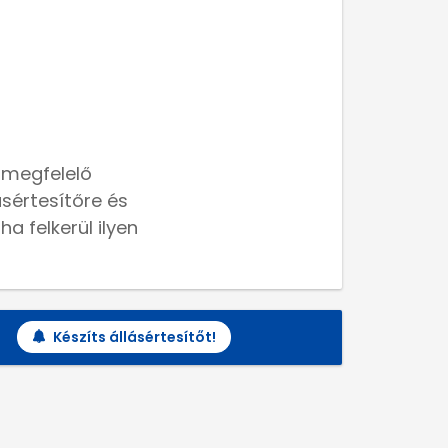
 megfelelő
lásértesítőre és
a felkerül ilyen
Készíts állásértesítőt!