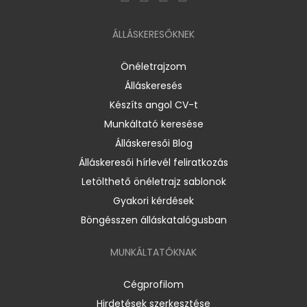
ÁLLÁSKERESŐKNEK
Önéletrajzom
Álláskeresés
Készíts angol CV-t
Munkáltató keresése
Álláskeresői Blog
Álláskeresői hírlevél feliratkozás
Letölthető önéletrajz sablonok
Gyakori kérdések
Böngésszen álláskatalógusban
MUNKÁLTATÓKNAK
Cégprofilom
Hirdetések szerkesztése