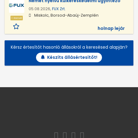
Német nyelvű külkereskedelmi ügyintéző
05.08.2026,
FUX Zrt.
Miskolc, Borsod-Abaúj-Zemplén
Kiemelt
holnap lejár
Kérsz értesítőt hasonló állásokról a keresésed alapján?
Készíts állásértesítőt!