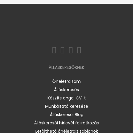
ÁLLÁSKERESŐKNEK
Önéletrajzom
Álláskeresés
Készíts angol CV-t
Munkáltató keresése
Álláskeresői Blog
Álláskeresői hírlevél feliratkozás
Letölthető önéletrajz sablonok