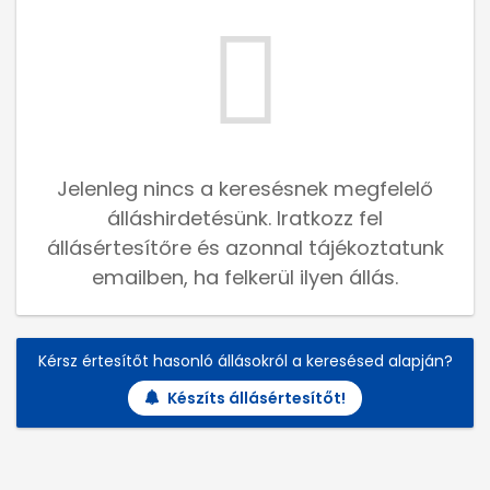
Jelenleg nincs a keresésnek megfelelő
álláshirdetésünk. Iratkozz fel
állásértesítőre és azonnal tájékoztatunk
emailben, ha felkerül ilyen állás.
Kérsz értesítőt hasonló állásokról a keresésed alapján?
Készíts állásértesítőt!