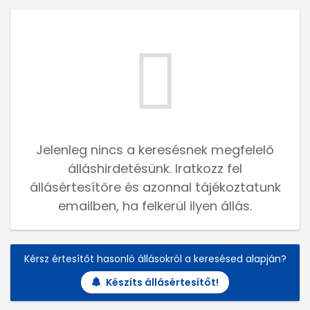
Jelenleg nincs a keresésnek megfelelő
álláshirdetésünk. Iratkozz fel
állásértesítőre és azonnal tájékoztatunk
emailben, ha felkerül ilyen állás.
Kérsz értesítőt hasonló állásokról a keresésed alapján?
Készíts állásértesítőt!