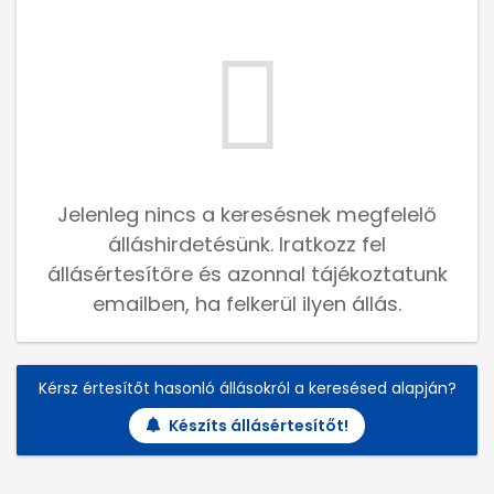
Jelenleg nincs a keresésnek megfelelő
álláshirdetésünk. Iratkozz fel
állásértesítőre és azonnal tájékoztatunk
emailben, ha felkerül ilyen állás.
Kérsz értesítőt hasonló állásokról a keresésed alapján?
Készíts állásértesítőt!