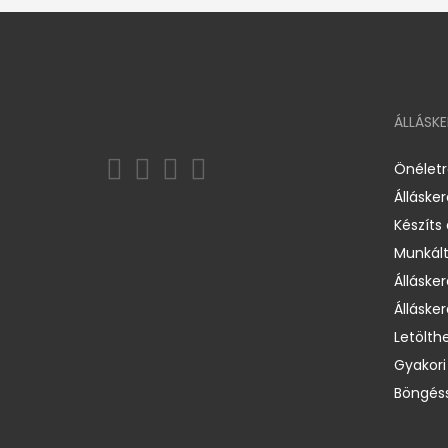
ÁLLÁSK
Önélet
Álláske
Készíts
Munkált
Állásker
Állásker
Letölth
Gyakori
Böngéss