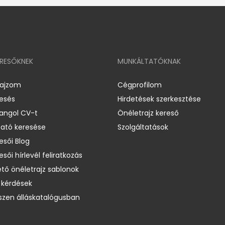
ERESŐKNEK
MUNKÁLTATÓKNAK
rajzom
Cégprofilom
resés
Hirdetések szerkesztése
 angol CV-t
Önéletrajz kereső
ató keresése
Szolgáltatások
esői Blog
esői hírlevél feliratkozás
ető önéletrajz sablonok
 kérdések
zen álláskatalógusban