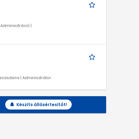
 Adminisztráció |
sszisztens | Adminisztrátor
Készíts állásértesítőt!