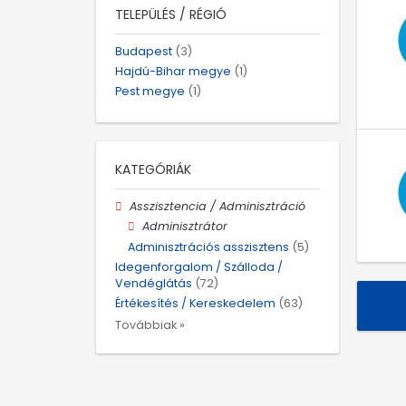
TELEPÜLÉS / RÉGIÓ
Budapest
(3)
Hajdú-Bihar megye
(1)
Pest megye
(1)
KATEGÓRIÁK
Asszisztencia / Adminisztráció
Adminisztrátor
Adminisztrációs asszisztens
(5)
Idegenforgalom / Szálloda /
Vendéglátás
(72)
Értékesítés / Kereskedelem
(63)
Továbbiak »