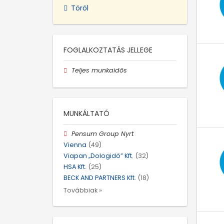
Töröl
FOGLALKOZTATÁS JELLEGE
Teljes munkaidős
MUNKÁLTATÓ
Pensum Group Nyrt
Vienna
(49)
Viapan „Dologidő” Kft.
(32)
HSA Kft.
(25)
BECK AND PARTNERS Kft.
(18)
Továbbiak »