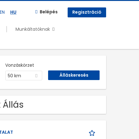
Belépés
EN
HU
Regisztráció
Munkáltatóknak
Vonzáskörzet
50 km
 Állás
TALAT