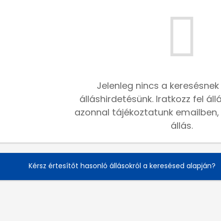
Jelenleg nincs a keresésnek
álláshirdetésünk. Iratkozz fel ál
azonnal tájékoztatunk emailben, h
állás.
Kérsz értesítőt hasonló állásokról a keresésed alapján?