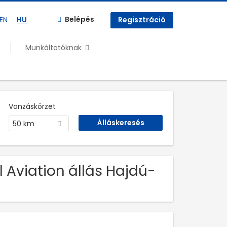
Belépés
EN
HU
Regisztráció
Munkáltatóknak
Vonzáskörzet
50 km
l Aviation állás Hajdú-