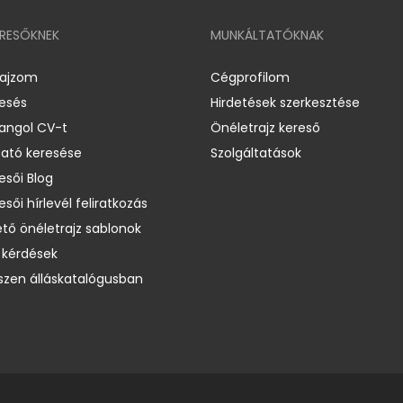
ERESŐKNEK
MUNKÁLTATÓKNAK
rajzom
Cégprofilom
resés
Hirdetések szerkesztése
 angol CV-t
Önéletrajz kereső
ató keresése
Szolgáltatások
esői Blog
esői hírlevél feliratkozás
ető önéletrajz sablonok
 kérdések
zen álláskatalógusban