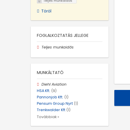
Teljes munkaidős
Töröl
FOGLALKOZTATÁS JELLEGE
Teljes munkaidős
MUNKÁLTATÓ
Diehl Aviation
HSA Kft.
(9)
Pannonjob Kft.
(1)
Pensum Group Nyrt
(1)
Trenkwalder Kft
(1)
Továbbiak »