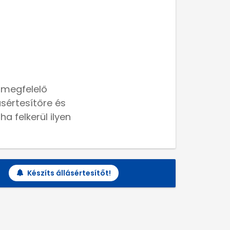
 megfelelő
lásértesítőre és
a felkerül ilyen
Készíts állásértesítőt!