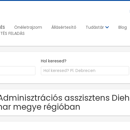
SÉS
Önéletrajzom
Állásértesítő
Blog
Tudástár
ETÉS FELADÁS
Hol keresed?
Adminisztrációs asszisztens Dieh
har megye régióban