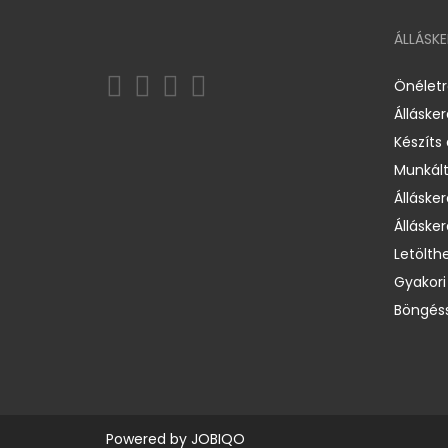
ÁLLÁSK
Önélet
Álláske
Készíts
Munkált
Állásker
Állásker
Letölth
Gyakori
Böngéss
Powered by
JOBIQO